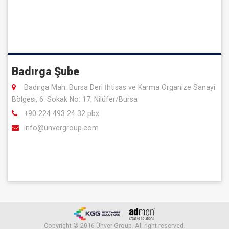
Çevreye ve topluma duyarlı bir şirket olarak, rekabetçi yönümüz ile
güçlenip sürekli gelişir ve paydaşlarımız ile büyürüz.
Değerlerimiz
Badırga Şube
Aileyiz
Badırga Mah. Bursa Deri İhtisas ve Karma Organize Sanayi
Bölgesi, 6. Sokak No: 17, Nilüfer/Bursa
Müşteri Odaklıyız
+90 224 493 24 32 pbx
Sorumluluk Sahibiyiz
info@unvergroup.com
Başarılıyız
Adaletliyiz
Copyright © 2016 Ünver Group. All right reserved.