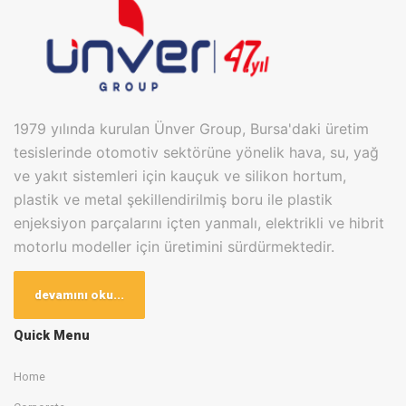
1979 yılında kurulan Ünver Group, Bursa'daki üretim
tesislerinde otomotiv sektörüne yönelik hava, su, yağ
ve yakıt sistemleri için kauçuk ve silikon hortum,
plastik ve metal şekillendirilmiş boru ile plastik
enjeksiyon parçalarını içten yanmalı, elektrikli ve hibrit
motorlu modeller için üretimini sürdürmektedir.
Bugün Bursa Kayapa OSB ve Badırga Karma OSB
devamını oku...
olmak üzere 2 farklı lokasyonda bulunan üretim
tesislerinde toplam 20.000m2 kapalı alanda en son
Quick Menu
teknolojileri kullanarak OEM ve TIER1 firmalarına üretim
Home
yapan Ünver Group, bünyesinde 400 çalışan
barındırmaktadır.