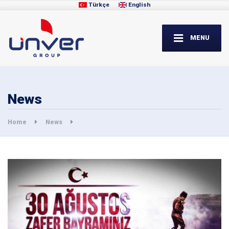
Türkçe
English
MENU
News
Home
News