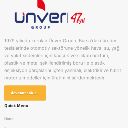
1979 yılında kurulan Ünver Group, Bursa'daki üretim
tesislerinde otomotiv sektörüne yönelik hava, su, yağ
ve yakıt sistemleri için kauçuk ve silikon hortum,
plastik ve metal şekillendirilmiş boru ile plastik
enjeksiyon parçalarını içten yanmalı, elektrikli ve hibrit
motorlu modeller için üretimini sürdürmektedir.
Bugün Bursa Kayapa OSB ve Badırga Karma OSB
devamını oku...
olmak üzere 2 farklı lokasyonda bulunan üretim
tesislerinde toplam 20.000m2 kapalı alanda en son
Quick Menu
teknolojileri kullanarak OEM ve TIER1 firmalarına üretim
Home
yapan Ünver Group, bünyesinde 400 çalışan
barındırmaktadır.