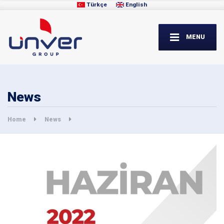
Türkçe
English
MENU
News
Home
News