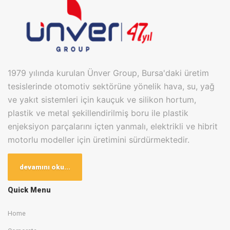
1979 yılında kurulan Ünver Group, Bursa'daki üretim
tesislerinde otomotiv sektörüne yönelik hava, su, yağ
ve yakıt sistemleri için kauçuk ve silikon hortum,
plastik ve metal şekillendirilmiş boru ile plastik
enjeksiyon parçalarını içten yanmalı, elektrikli ve hibrit
motorlu modeller için üretimini sürdürmektedir.
Bugün Bursa Kayapa OSB ve Badırga Karma OSB
devamını oku...
olmak üzere 2 farklı lokasyonda bulunan üretim
tesislerinde toplam 20.000m2 kapalı alanda en son
Quick Menu
teknolojileri kullanarak OEM ve TIER1 firmalarına üretim
Home
yapan Ünver Group, bünyesinde 400 çalışan
barındırmaktadır.