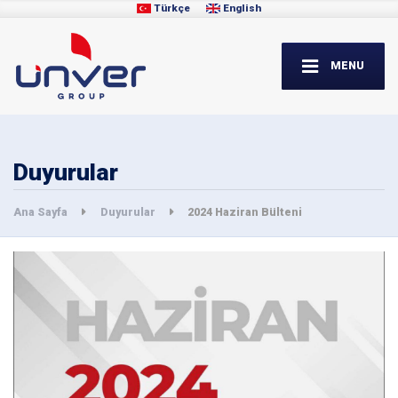
Türkçe
English
MENU
Duyurular
Ana Sayfa
Duyurular
2024 Haziran Bülteni