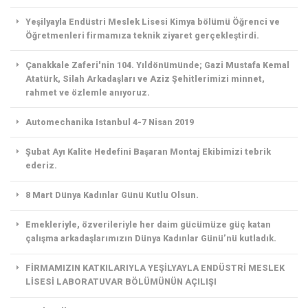
Yeşilyayla Endüstri Meslek Lisesi Kimya bölümü Öğrenci ve
Öğretmenleri firmamıza teknik ziyaret gerçekleştirdi.
Çanakkale Zaferi'nin 104. Yıldönümünde; Gazi Mustafa Kemal
Atatürk, Silah Arkadaşları ve Aziz Şehitlerimizi minnet,
rahmet ve özlemle anıyoruz.
Automechanika Istanbul 4-7 Nisan 2019
Şubat Ayı Kalite Hedefini Başaran Montaj Ekibimizi tebrik
ederiz.
8 Mart Dünya Kadınlar Günü Kutlu Olsun.
Emekleriyle, özverileriyle her daim gücümüze güç katan
çalışma arkadaşlarımızın Dünya Kadınlar Günü’nü kutladık.
FİRMAMIZIN KATKILARIYLA YEŞİLYAYLA ENDÜSTRİ MESLEK
LİSESİ LABORATUVAR BÖLÜMÜNÜN AÇILIŞI