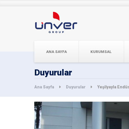
ANA SAYFA
KURUMSAL
Duyurular
Ana Sayfa
Duyurular
Yeşilyayla Endü