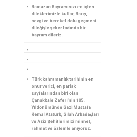
Ramazan Bayramınızı en içten
dileklerimizle kutlar, Barış,
sevgi ve bereket dolu geçmesi
dileğiyle şeker tadında bir
bayram dileriz.
Türk kahramanlık tarihinin en
onur verici, en parlak
sayfalarından biri olan
Çanakkale Zaferi'nin 105.
Yıldönümünde Gazi Mustafa
Kemal Atatürk, Silah Arkadaşları
ve Aziz Şehitlerimizi minnet,
rahmet ve özlemle anıyoruz.