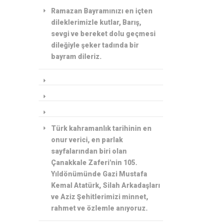
Ramazan Bayramınızı en içten
dileklerimizle kutlar, Barış,
sevgi ve bereket dolu geçmesi
dileğiyle şeker tadında bir
bayram dileriz.
Türk kahramanlık tarihinin en
onur verici, en parlak
sayfalarından biri olan
Çanakkale Zaferi'nin 105.
Yıldönümünde Gazi Mustafa
Kemal Atatürk, Silah Arkadaşları
ve Aziz Şehitlerimizi minnet,
rahmet ve özlemle anıyoruz.