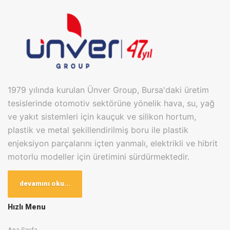
1979 yılında kurulan Ünver Group, Bursa'daki üretim
tesislerinde otomotiv sektörüne yönelik hava, su, yağ
ve yakıt sistemleri için kauçuk ve silikon hortum,
plastik ve metal şekillendirilmiş boru ile plastik
enjeksiyon parçalarını içten yanmalı, elektrikli ve hibrit
motorlu modeller için üretimini sürdürmektedir.
Bugün Bursa Kayapa OSB ve Badırga Karma OSB
devamını oku...
olmak üzere 2 farklı lokasyonda bulunan üretim
tesislerinde toplam 20.000m2 kapalı alanda en son
Hızlı Menu
teknolojileri kullanarak OEM ve TIER1 firmalarına üretim
Ana Sayfa