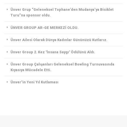
Ünver Grup “Geleneksel Tophane’den Mudanya’ya Bisiklet
Turu”na sponsor oldu.
ÜNVER GROUP AR-GE MERKEZİ OLDU.
Ünver Ailesi Olarak Dünya Kadınlar Gününüzü Kutlarız.
Ünver Group 2. Kez "İnsana Saygı" Ödülünü Aldı.
Ünver Group Çalışanları Geleneksel Bowling Turnuvasında
Kıyasıya Mücadele Etti.
Ünver'in Yeni Yıl Kutlaması