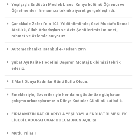
Yeşilyayla Endüstri Meslek Lisesi Kimya bölümü Öğrenci ve
Öğretmenleri firmamıza teknik ziyaret gerçekleştirdi.
Çanakkale Zaferi'nin 104. Yıldönümünde; Gazi Mustafa Kemal
Atatürk, Silah Arkadaşları ve Aziz Şehitlerimizi minnet,
rahmet ve özlemle anıyoruz.
Automechanika Istanbul 4-7 Nisan 2019
Şubat Ayı Kalite Hedefini Başaran Montaj Ekibimizi tebrik
ederiz.
8 Mart Dünya Kadınlar Günü Kutlu Olsun.
Emekleriyle, özverileriyle her daim gücümüze güç katan
çalışma arkadaşlarımızın Dünya Kadınlar Günü’nü kutladık.
FİRMAMIZIN KATKILARIYLA YEŞİLYAYLA ENDÜSTRİ MESLEK
LİSESİ LABORATUVAR BÖLÜMÜNÜN AÇILIŞI
Mutlu Yıllar !