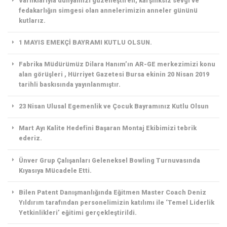
Varlıklarıyla dünyamızı güzelleştiren, karşılıksız sevgi ve
fedakarlığın simgesi olan annelerimizin anneler gününü
kutlarız.
1 MAYIS EMEKÇİ BAYRAMI KUTLU OLSUN.
Fabrika Müdürümüz Dilara Hanım’ın AR-GE merkezimizi konu
alan görüşleri , Hürriyet Gazetesi Bursa ekinin 20 Nisan 2019
tarihli baskısında yayınlanmıştır.
23 Nisan Ulusal Egemenlik ve Çocuk Bayramınız Kutlu Olsun
Mart Ayı Kalite Hedefini Başaran Montaj Ekibimizi tebrik
ederiz.
Ünver Grup Çalışanları Geleneksel Bowling Turnuvasında
Kıyasıya Mücadele Etti.
Bilen Patent Danışmanlığında Eğitmen Master Coach Deniz
Yıldırım tarafından personelimizin katılımı ile ‘Temel Liderlik
Yetkinlikleri’ eğitimi gerçekleştirildi.