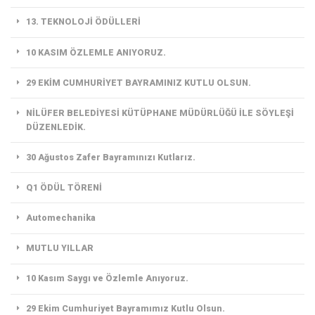
13. TEKNOLOJİ ÖDÜLLERİ
10 KASIM ÖZLEMLE ANIYORUZ.
29 EKİM CUMHURİYET BAYRAMINIZ KUTLU OLSUN.
NİLÜFER BELEDİYESİ KÜTÜPHANE MÜDÜRLÜĞÜ İLE SÖYLEŞİ
DÜZENLEDİK.
30 Ağustos Zafer Bayramınızı Kutlarız.
Q1 ÖDÜL TÖRENİ
Automechanika
MUTLU YILLAR
10 Kasım Saygı ve Özlemle Anıyoruz.
29 Ekim Cumhuriyet Bayramımız Kutlu Olsun.