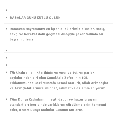
BABALAR GÜNÜ KUTLU OLSUN.
Ramazan Bayramınızı en içten dileklerimizle kutlar, Barış,
sevgi ve bereket dolu geçmesi dileğiyle şeker tadında bir
bayram dileriz.
Türk kahramanlık tarihinin en onur verici, en parlak
sayfalarından biri olan Çanakkale Zaferi'nin 105.
Yıldönümünde Gazi Mustafa Kemal Atatürk, Silah Arkadaşları
ve Aziz Şehitlerimizi minnet, rahmet ve özlemle anıyoruz.
Tüm Dünya Kadınlarının; eşit, özgür ve huzurlu yaşam
standartları içerisinde varlıklarını sürdürmelerini temenni
eder, 8 Mart Dünya Kadınlar Gününü Kutlarız.