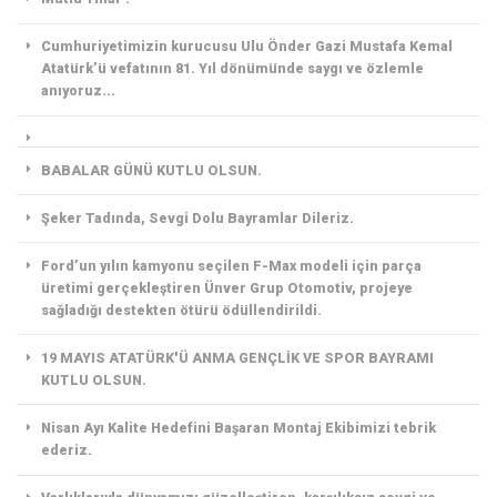
Cumhuriyetimizin kurucusu Ulu Önder Gazi Mustafa Kemal
Atatürk’ü vefatının 81. Yıl dönümünde saygı ve özlemle
anıyoruz...
BABALAR GÜNÜ KUTLU OLSUN.
Şeker Tadında, Sevgi Dolu Bayramlar Dileriz.
Ford’un yılın kamyonu seçilen F-Max modeli için parça
üretimi gerçekleştiren Ünver Grup Otomotiv, projeye
sağladığı destekten ötürü ödüllendirildi.
19 MAYIS ATATÜRK'Ü ANMA GENÇLİK VE SPOR BAYRAMI
KUTLU OLSUN.
Nisan Ayı Kalite Hedefini Başaran Montaj Ekibimizi tebrik
ederiz.