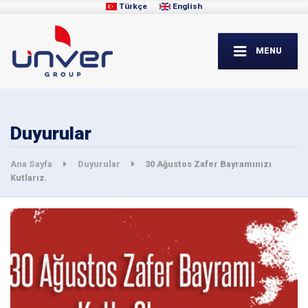
Türkçe
English
MENU
Duyurular
Ana Sayfa
Duyurular
30 Ağustos Zafer Bayramınızı
Kutlarız.